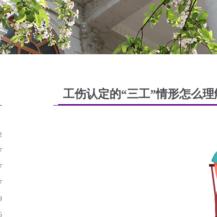
工伤认定的“三工”情形怎么
2
7
7
7
9
6