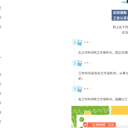
2
3
3
9
0
0
0
4
2