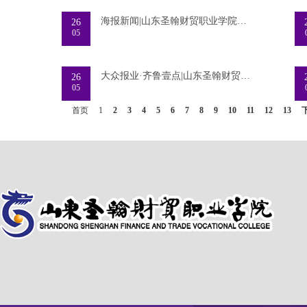
海报新闻|山东圣翰财贸职业学院与济南市委
26
05
大众报业·齐鲁壹点|山东圣翰财贸职业学院
26
05
首页
1
2
3
4
5
6
7
8
9
10
11
12
13