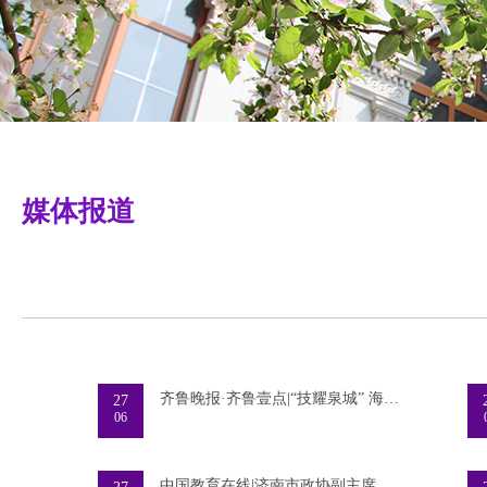
媒体报道
齐鲁晚报·齐鲁壹点|“技耀泉城” 海右技能
27
06
中国教育在线|济南市政协副主席姜明一行赴