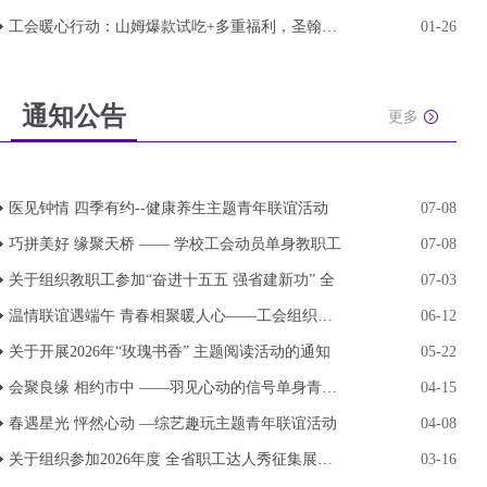
工会暖心行动：山姆爆款试吃+多重福利，圣翰教师
01-26
通知公告
更多
医见钟情 四季有约--健康养生主题青年联谊活动
07-08
巧拼美好 缘聚天桥 —— 学校工会动员单身教职工
07-08
关于组织教职工参加“奋进十五五 强省建新功” 全
07-03
温情联谊遇端午 青春相聚暖人心——工会组织单身
06-12
关于开展2026年“玫瑰书香” 主题阅读活动的通知
05-22
会聚良缘 相约市中 ——羽见心动的信号单身青年交
04-15
春遇星光 怦然心动 —综艺趣玩主题青年联谊活动
04-08
关于组织参加2026年度 全省职工达人秀征集展示活
03-16