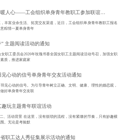
温情联谊遇端午 青春相聚暖人心——工会组织单身青年教职工参加联谊活动
工，丰富业余生活、拓宽交友渠道，近日，工会组织单身青年教职工报名
重意粽情一夏单身青年
香” 主题阅读活动的通知
会女职工委员会2026年玫瑰书香全国女职工主题阅读活动号召，加强女职
合素质，推进家庭家
—羽见心动的信号单身青年交友活动通知
，羽见心动的信号。为引导青年树立正确、文明、健康、理性的婚恋观，
、做好单身青年交友联
综艺趣玩主题青年联谊活动
动 二、活动背景 在这里，没有烦琐的流程，没有紧绷的节奏，只有妙趣横
氛围。无论是考验默
 全省职工达人秀征集展示活动的通知