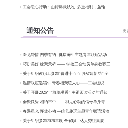
工会暖心行动：山姆爆款试吃+多重福利，圣翰教师
通知公告
更
医见钟情 四季有约--健康养生主题青年联谊活动
巧拼美好 缘聚天桥 —— 学校工会动员单身教职工
关于组织教职工参加“奋进十五五 强省建新功” 全
温情联谊遇端午 青春相聚暖人心——工会组织单身
关于开展2026年“玫瑰书香” 主题阅读活动的通知
会聚良缘 相约市中 ——羽见心动的信号单身青年交
春遇星光 怦然心动 —综艺趣玩主题青年联谊活动
关于组织参加2026年度 全省职工达人秀征集展示活