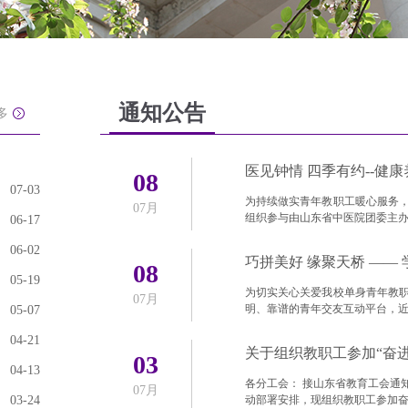
通知公告
多
医见钟情 四季有约--健
08
07-03
为持续做实青年教职工暖心服务
07月
组织参与由山东省中医院团委主办
06-17
06-02
08
05-19
为切实关心关爱我校单身青年教
07月
明、靠谱的青年交友互动平台，
05-07
04-21
03
04-13
各分工会： 接山东省教育工会通
07月
03-24
动部署安排，现组织教职工参加奋