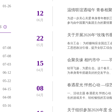
01-26
12
为进一步关心关爱单身青年教职
06月
参与由中国重汽集团主办的重情
多
关于开展2026年“玫瑰书
22
各分工会： 为积极响应全国总工
05月
07-08
工思想政治引领，提升女职工综
07-08
会聚良缘 相约市中 —
15
07-03
轻羽飞扬，为爱出击。这个春天
04月
06-12
为单身青年搭建良好的交友平台
05-22
春遇星光 怦然心动 —
08
04-15
一、活动主题 春遇星光 怦然心
04月
04-08
生的游戏关卡、轻松愉悦的互动
03-16
关于组织参加2026年度