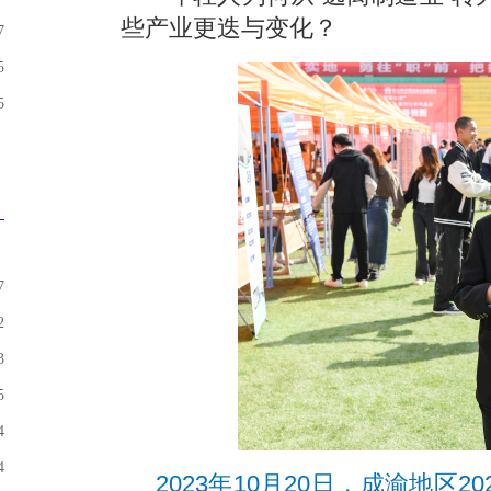
些产业更迭与变化？
7
5
5
7
2
3
5
4
4
2023年10月20日，成渝地区