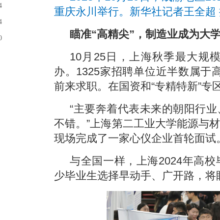
4
重庆永川举行。新华社记者王全超 
4
瞄准“高精尖”，制造业成为大
0
10月25日，上海秋季最大
办。1325家招聘单位近半数属于
前来求职。在国资和“专精特新”专
“主要奔着代表未来的朝阳行
不错。”上海第二工业大学能源与
现场完成了一家心仪企业首轮面试
与全国一样，上海2024年高
少毕业生选择早动手、广开路，将