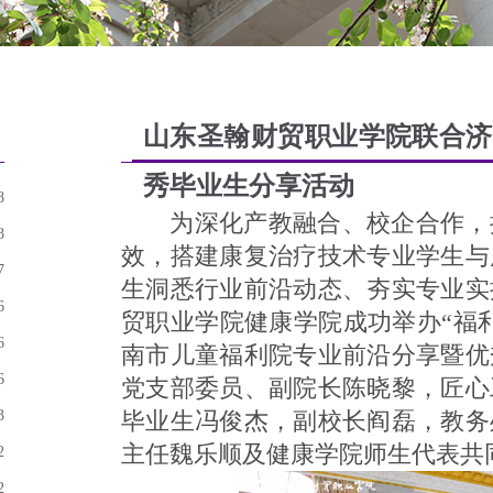
山东圣翰财贸职业学院联合济
秀毕业生分享活动
8
为深化产教融合、校企合作，推
8
效，搭建康复治疗技术专业学生与
7
生洞悉行业前沿动态、夯实专业实操技
6
贸职业学院健康学院成功举办“福
6
南市儿童福利院专业前沿分享暨优
6
党支部委员、副院长陈晓黎，匠心
3
毕业生冯俊杰，副校长阎磊，教务
主任魏乐顺及健康学院师生代表共
2
2