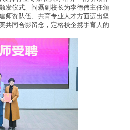
颁发仪式。阎磊副校长为李德伟主任颁
建师资队伍、共育专业人才方面迈出坚
宾共同合影留念，定格校企携手育人的