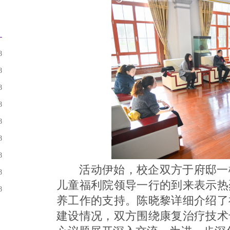
8
8
8
8
8
8
8
活动伊始，校企双方于府邸一
8
儿童福利院领导一行的到来表示热
8
养工作的支持。陈晓黎详细介绍了
建设情况，双方围绕康复治疗技术