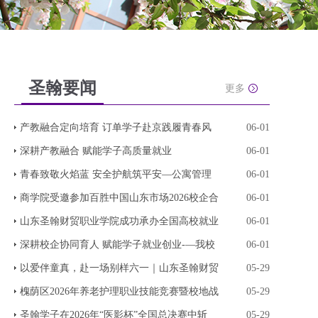
圣翰要闻
更多
产教融合定向培育 订单学子赴京践履青春风
06-01
深耕产教融合 赋能学子高质量就业
06-01
青春致敬火焰蓝 安全护航筑平安—公寓管理
06-01
商学院受邀参加百胜中国山东市场2026校企合
06-01
山东圣翰财贸职业学院成功承办全国高校就业
06-01
深耕校企协同育人 赋能学子就业创业-—我校
06-01
以爱伴童真，赴一场别样六一｜山东圣翰财贸
05-29
槐荫区2026年养老护理职业技能竞赛暨校地战
05-29
圣翰学子在2026年“医影杯”全国总决赛中斩
05-29