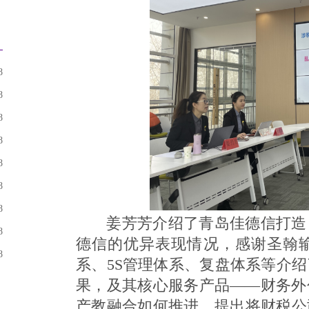
8
8
8
8
8
8
8
姜芳芳介绍了青岛佳德信打造自
8
德信的优异表现情况，感谢圣翰
8
系、5S管理体系、复盘体系等介
果，及其核心服务产品——财务外
产教融合如何推进，提出将财税公