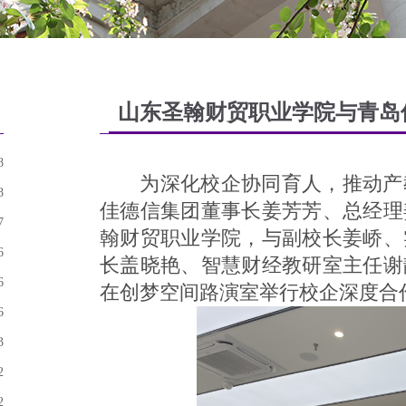
山东圣翰财贸职业学院与青岛
8
为深化校企协同育人，推动产教融
8
佳德信集团董事长姜芳芳、总经理
7
翰财贸职业学院，与副校长姜峤、
6
长盖晓艳、智慧财经教研室主任谢
6
在创梦空间路演室举行校企深度合
6
3
2
2