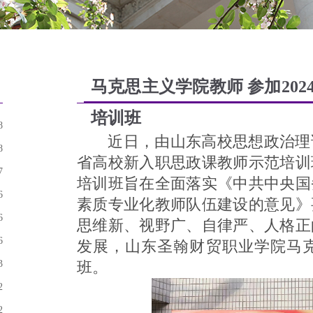
马克思主义学院教师 参加20
培训班
8
近日，由山东高校思想政治理论
8
省高校新入职思政课教师示范培训
7
培训班旨在全面落实《中共中央国
6
素质专业化教师队伍建设的意见》
6
思维新、视野广、自律严、人格正
6
发展，山东圣翰财贸职业学院马
3
班。
2
2