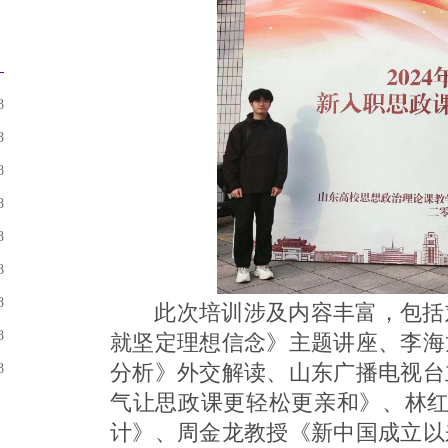
8
8
8
8
8
8
8
此次培训涉及内容丰富，包括刘
8
就坚定理想信念》主题讲座、李海
分析》外交解读、山东广播电视台
8
气让思政课更轻松更亲和》、林红教
计》、周金龙教授《新中国成立以