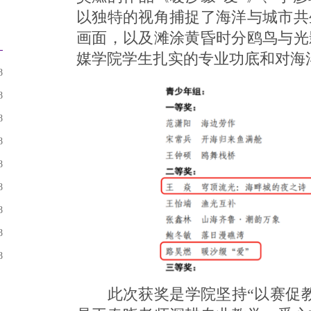
以独特的视角捕捉了海洋与城市共
画面，以及滩涂黄昏时分鸥鸟与光
媒学院学生扎实的专业功底和对海
8
8
8
8
8
8
8
8
8
此次获奖是学院坚持“以赛促