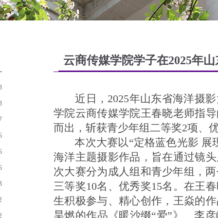
云商传媒学院学子在2025年
8
近日，2025年山东省海洋摄影
8
学院云商传媒学院王春晓老师指导
7
而出，斩获青少年组二等奖2项、优
6
本次大赛以“定格蓝色光影 展
6
海洋主题摄影作品，旨在通过镜头
6
次大赛分为成人组和青少年组，两
3
三等奖10名、优秀奖15名。在王
生积极参与、精心创作，王焱的作
2
昊燃的作品《暖沙缀“爱”》、李
2