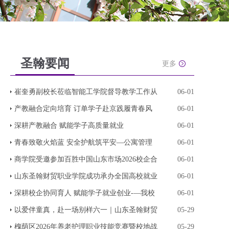
圣翰要闻
更多
崔奎勇副校长莅临智能工学院督导教学工作从
06-01
产教融合定向培育 订单学子赴京践履青春风
06-01
深耕产教融合 赋能学子高质量就业
06-01
青春致敬火焰蓝 安全护航筑平安—公寓管理
06-01
商学院受邀参加百胜中国山东市场2026校企合
06-01
山东圣翰财贸职业学院成功承办全国高校就业
06-01
深耕校企协同育人 赋能学子就业创业-—我校
06-01
以爱伴童真，赴一场别样六一｜山东圣翰财贸
05-29
槐荫区2026年养老护理职业技能竞赛暨校地战
05-29