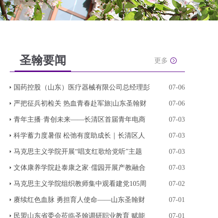
圣翰要闻
更多
国药控股（山东）医疗器械有限公司总经理彭
07-06
严把征兵初检关 热血青春赴军旅|山东圣翰财
07-06
青年主播·青创未来——长清区首届青年电商
07-03
科学蓄力度暑假 松弛有度助成长｜长清区人
07-03
马克思主义学院开展“唱支红歌给党听”主题
07-03
文体康养学院赴泰康之家·儒园开展产教融合
07-03
马克思主义学院组织教师集中观看建党105周
07-02
赓续红色血脉 勇担育人使命——山东圣翰财
07-01
民盟山东省委会莅临圣翰调研职业教育 赋能
07-01