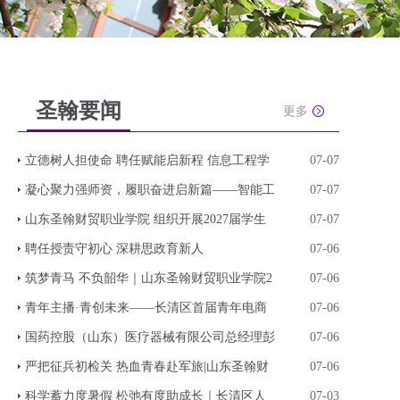
圣翰要闻
更多
立德树人担使命 聘任赋能启新程 信息工程学
07-07
凝心聚力强师资，履职奋进启新篇——智能工
07-07
山东圣翰财贸职业学院 组织开展2027届学生
07-07
聘任授责守初心 深耕思政育新人
07-06
筑梦青马 不负韶华｜山东圣翰财贸职业学院2
07-06
青年主播·青创未来——长清区首届青年电商
07-06
国药控股（山东）医疗器械有限公司总经理彭
07-06
严把征兵初检关 热血青春赴军旅|山东圣翰财
07-06
科学蓄力度暑假 松弛有度助成长｜长清区人
07-03