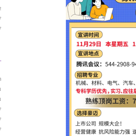
2
7
7
8
1
1
7
7
7