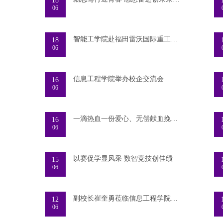
18
06
智能工学院赴福田雷沃国际重工股份有限公司开展
18
06
信息工程学院举办校企交流会
16
06
一滴热血一份爱心、无偿献血挽救生命|我校在2025
16
06
以赛促学显风采 数智竞技创佳绩
15
06
副校长崔奎勇莅临信息工程学院指导山东省职业院
12
06