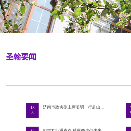
圣翰要闻
济南市政协副主席姜明一行赴山东圣翰财贸职业学
18
06
励志笃行逐青春 感恩奋进创未来——山东圣翰财贸