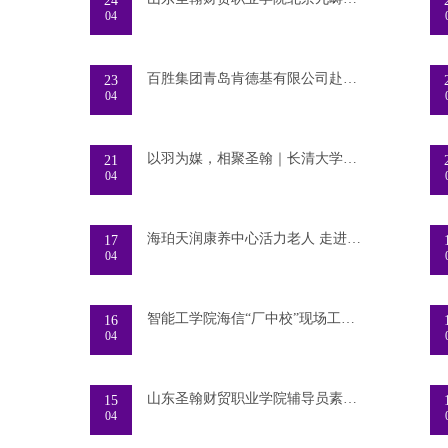
24
04
百胜集团青岛肯德基有限公司赴山东圣翰财贸职业
23
04
以羽为媒，相聚圣翰｜长清大学城高校第四届“圣
21
04
海珀天润康养中心活力老人 走进山东圣翰财贸职业
17
04
智能工学院海信“厂中校”现场工程师项目班学生
16
04
山东圣翰财贸职业学院辅导员素质能力大赛圆满落
15
04