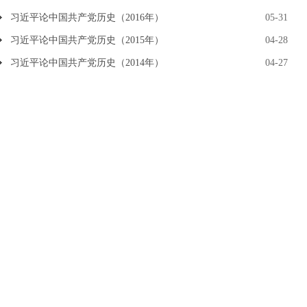
习近平论中国共产党历史（2016年）
05-31
习近平论中国共产党历史（2015年）
04-28
习近平论中国共产党历史（2014年）
04-27