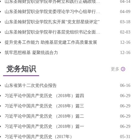
山东圣翰财贸职业学院举办树立和践行正确政绩观学
04-14
山东圣翰财贸职业学院党委理论学习中心组举行集体
04-09
山东圣翰财贸职业学院扎实开展“党支部星级评定”
03-18
山东圣翰财贸职业学院举行基层党组织书记全面从严
02-03
提升党务工作能力 助推基层党建工作高质量发展
12-16
筑牢思想根基 凝聚统战合力
12-16
党务知识
更多
山东省第十二次党代会报告
06-16
习近平论中国共产党历史 （2018年）篇四
06-29
习近平论中国共产党历史 （2018年）篇三
06-29
习近平论中国共产党历史 （2018年）篇二
06-29
习近平论中国共产党历史 （2018年）篇一
06-29
习近平论中国共产党历史（2017年）
05-31