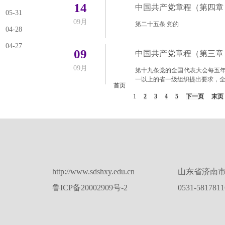
14
中国共产党章程（第四章
05-31
09月
第二十五条 党的
04-28
04-27
09
中国共产党章程（第三章
09月
第十九条党的全国代表大会每五
一以上的省一级组织提出要求，
首页
1
2
3
4
5
下一页
末页
http://www.sdshxy.edu.cn
山东省济南市
鲁ICP备20002909号-2
0531-581781