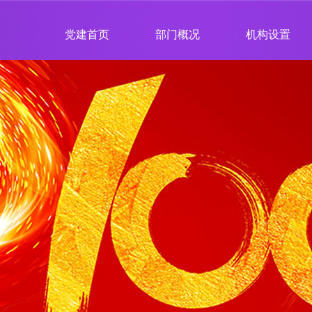
党建首页
部门概况
机构设置