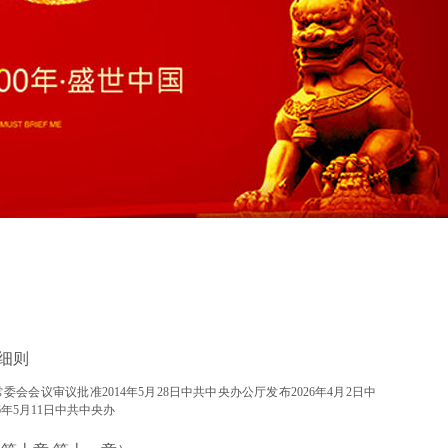
细则
常委会会议审议批准2014年5月28日中共中央办公厅发布2026年4月2日中
年5月11日中共中央办