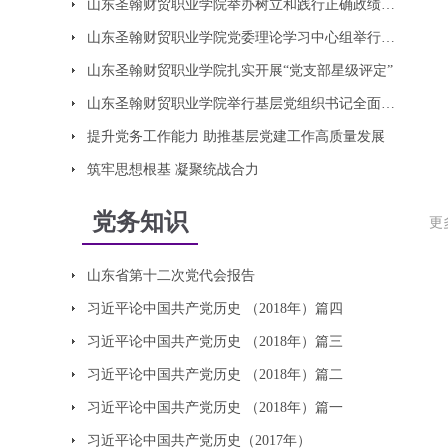
山东圣翰财贸职业学院举办树立和践行正确政绩观学
山东圣翰财贸职业学院党委理论学习中心组举行集体
山东圣翰财贸职业学院扎实开展“党支部星级评定”
山东圣翰财贸职业学院举行基层党组织书记全面从严
提升党务工作能力 助推基层党建工作高质量发展
筑牢思想根基 凝聚统战合力
党务知识
更
山东省第十二次党代会报告
习近平论中国共产党历史 （2018年）篇四
习近平论中国共产党历史 （2018年）篇三
习近平论中国共产党历史 （2018年）篇二
习近平论中国共产党历史 （2018年）篇一
习近平论中国共产党历史（2017年）