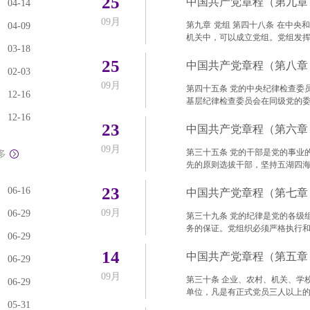
25
中国共产党章程（第九章 
04-14
09月
第九章 党组 第四十八条 在中
04-09
机关中，可以成立党组。党组发
03-18
25
中国共产党章程（第八章
02-03
09月
第四十五条 党的中央纪律检查委
12-16
基层纪律检查委员会在同级党的
12-16
23
中国共产党章程（第六章
09月
第三十五条 党的干部是党的事业
多
先的原则选拔干部，坚持五湖四
23
06-16
中国共产党章程（第七章
09月
06-29
第三十九条 党的纪律是党的各级
务的保证。党组织必须严格执行
06-29
14
中国共产党章程（第五章
06-29
09月
第三十条 企业、农村、机关、学
06-29
单位，凡是有正式党员三人以上
05-31