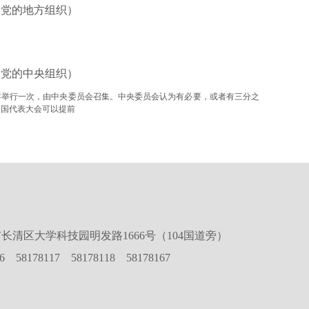
 党的地方组织）
 党的中央组织）
年举行一次，由中央委员会召集。中央委员会认为有必要，或者有三分之
全国代表大会可以提前
长清区大学科技园明发路1666号（104国道旁）
16 58178117 58178118 58178167