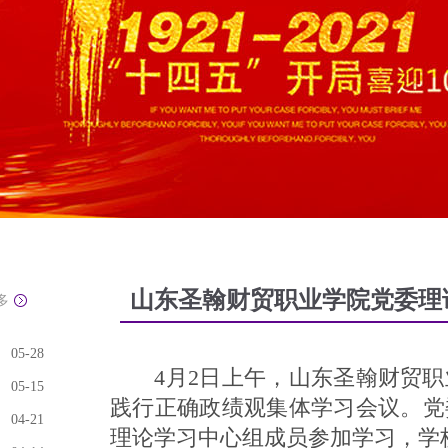
山东圣翰财贸职业学院党委理
多
05-28
4月2日上午，山东圣翰财贸职
05-15
践行正确政绩观集体学习会议。党
04-21
理论学习中心组成员参加学习，学