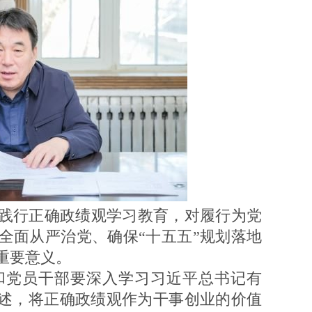
行正确政绩观学习教育，对履行为党
全面从严治党、确保“十五五”规划落地
重要意义。
党员干部要深入学习习近平总书记有
论述，将正确政绩观作为干事创业的价值