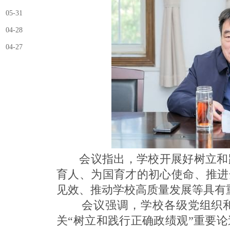
05-31
04-28
04-27
会议指出，学校开展好树立和践
育人、为国育才的初心使命、推进
见效、推动学校高质量发展等具有
会议强调，学校各级党组织和
关“树立和践行正确政绩观”重要