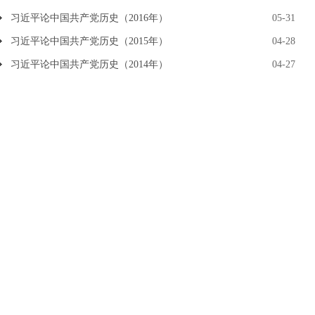
习近平论中国共产党历史（2016年）
05-31
习近平论中国共产党历史（2015年）
04-28
习近平论中国共产党历史（2014年）
04-27