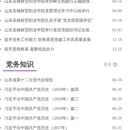
山东圣翰财贸职业学院举办树立和践行正确政绩观学
04-14
山东圣翰财贸职业学院党委理论学习中心组举行集体
04-09
山东圣翰财贸职业学院扎实开展“党支部星级评定”
03-18
山东圣翰财贸职业学院举行基层党组织书记全面从严
02-03
提升党务工作能力 助推基层党建工作高质量发展
12-16
筑牢思想根基 凝聚统战合力
12-16
党务知识
更多
山东省第十二次党代会报告
06-16
习近平论中国共产党历史 （2018年）篇四
06-29
习近平论中国共产党历史 （2018年）篇三
06-29
习近平论中国共产党历史 （2018年）篇二
06-29
习近平论中国共产党历史 （2018年）篇一
06-29
习近平论中国共产党历史（2017年）
05-31