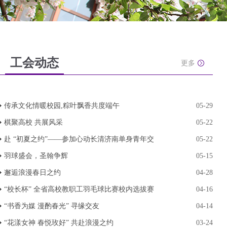
工会动态
更多
传承文化情暖校园,粽叶飘香共度端午
05-29
棋聚高校 共展风采
05-22
赴 “初夏之约”——参加心动长清济南单身青年交
05-22
羽球盛会，圣翰争辉
05-15
邂逅浪漫春日之约
04-28
“校长杯” 全省高校教职工羽毛球比赛校内选拔赛
04-16
“书香为媒 漫酌春光” 寻缘交友
04-14
“花漾女神 春悦玫好” 共赴浪漫之约
03-24