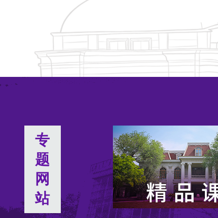
专
题
网
站