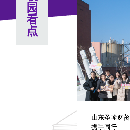
园
看
点
山东圣翰财贸职业学院走进华熙
物，研学赋能成长、校企携手同
能成长、校企
汇聚青春力
举办红十字