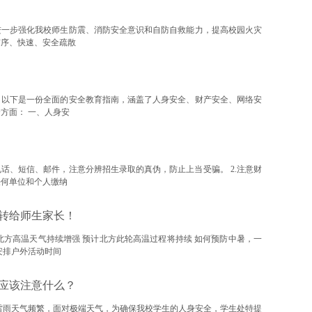
进一步强化我校师生防震、消防安全意识和自防自救能力，提高校园火灾
有序、快速、安全疏散
，以下是一份全面的安全教育指南，涵盖了人身安全、财产安全、网络安
方面： 一、人身安
电话、短信、邮件，注意分辨招生录取的真伪，防止上当受骗。 2.注意财
任何单位和个人缴纳
转给师生家长！
北方高温天气持续增强 预计北方此轮高温过程将持续 如何预防中暑，一
理安排户外活动时间
应该注意什么？
雷雨天气频繁，面对极端天气，为确保我校学生的人身安全，学生处特提