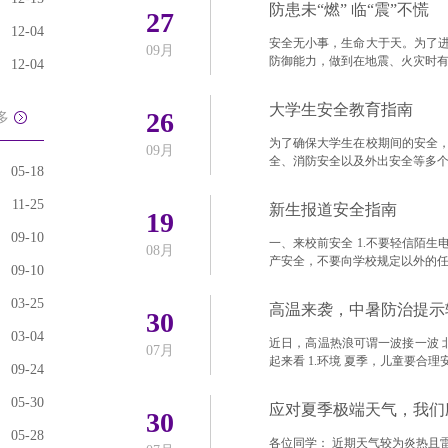
防患未“燃” 临“震”不慌
27
12-04
安全无小事，生命大于天。为了
09月
防御能力，做到在地震、火灾时
12-04
大学生安全教育指南
26
多
为了确保大学生在校期间的安全
09月
全、消防安全以及外出安全等多个
05-18
11-25
新生报道安全指南
19
09-10
一、来校前安全 1.不要轻信陌生
08月
产安全，不要向学校规定以外的
09-10
03-25
高温来袭，中暑防治提示
30
03-04
近日，高温热浪可谓一波接一波 
07月
起来看 1.环境 夏季，儿童要合
09-24
05-30
应对夏季极端天气，我们
30
05-28
各位同学： 近期天气较为炎热且