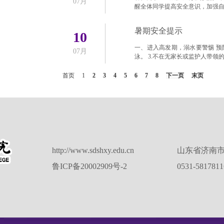
07月
醒全体同学提高安全意识，加强
暑期安全提示
10
一、进入高发期，溺水要警惕 预防
07月
泳。 3.不在无家长或监护人带领的
首页
1
2
3
4
5
6
7
8
下一页
末页
http://www.sdshxy.edu.cn
山东省济南市
鲁ICP备20002909号-2
0531-581781