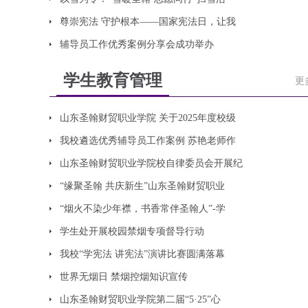
尊崇宪法 守护根本——国家宪法日，让我
辅导员工作优秀案例分享会成功举办
学生教育管理
更
山东圣翰财贸职业学院 关于2025年度校级
我校遴选优秀辅导员工作案例 苏艳老师作
山东圣翰财贸职业学院校自律委员会开展纪
“缘聚圣翰 共庆新生”山东圣翰财贸职业
“烟火不染少年襟，书香常伴圣翰人”-学
学生处开展校园禁烟专项督导行动
我校“学宪法 讲宪法”演讲比赛圆满落幕
世界无烟日 禁烟控烟知识宣传
山东圣翰财贸职业学院第二届“5·25”心