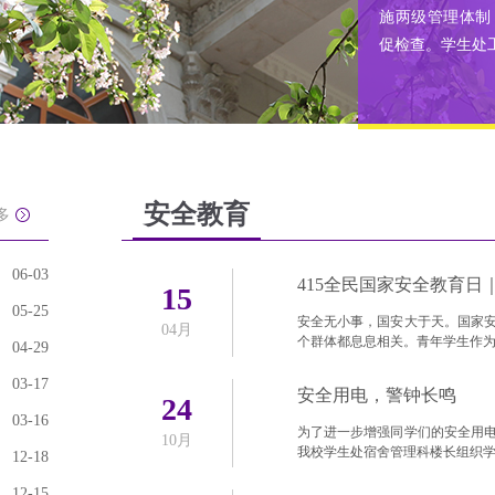
施两级管理体制
促检查。学生处
安全教育
多
06-03
415全民国家安全教育
15
05-25
安全无小事，国安大于天。国家
04月
个群体都息息相关。青年学生作
04-29
03-17
安全用电，警钟长鸣
24
03-16
为了进一步增强同学们的安全用
10月
我校学生处宿舍管理科楼长组织
12-18
12-15