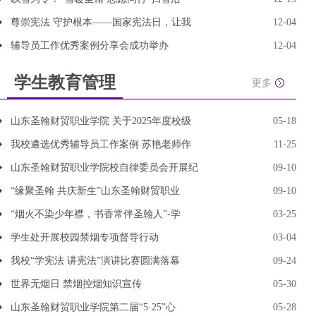
尊崇宪法 守护根本——国家宪法日，让我
12-04
辅导员工作优秀案例分享会成功举办
12-04
学生教育管理
更多
山东圣翰财贸职业学院 关于2025年度校级
05-18
我校遴选优秀辅导员工作案例 苏艳老师作
11-25
山东圣翰财贸职业学院校自律委员会开展纪
09-10
“缘聚圣翰 共庆新生”山东圣翰财贸职业
09-10
“烟火不染少年襟，书香常伴圣翰人”-学
03-25
学生处开展校园禁烟专项督导行动
03-04
我校“学宪法 讲宪法”演讲比赛圆满落幕
09-24
世界无烟日 禁烟控烟知识宣传
05-30
山东圣翰财贸职业学院第二届“5·25”心
05-28