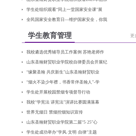
学生处组织观看“同上一堂国家安全课”展
全民国家安全教育日—维护国家安全，你我
学生教育管理
更
我校遴选优秀辅导员工作案例 苏艳老师作
山东圣翰财贸职业学院校自律委员会开展纪
“缘聚圣翰 共庆新生”山东圣翰财贸职业
“烟火不染少年襟，书香常伴圣翰人”-学
学生处开展校园禁烟专项督导行动
我校“学宪法 讲宪法”演讲比赛圆满落幕
世界无烟日 禁烟控烟知识宣传
山东圣翰财贸职业学院第二届“5·25”心
学生处成功举办“学风·文明·自律”主题