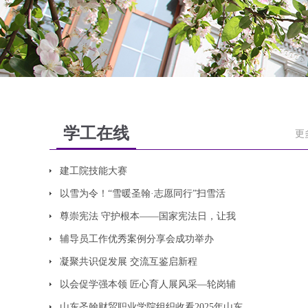
学工在线
更
建工院技能大赛
以雪为令！“雪暖圣翰·志愿同行”扫雪活
尊崇宪法 守护根本——国家宪法日，让我
辅导员工作优秀案例分享会成功举办
凝聚共识促发展 交流互鉴启新程
以会促学强本领 匠心育人展风采—轮岗辅
山东圣翰财贸职业学院组织收看2025年山东