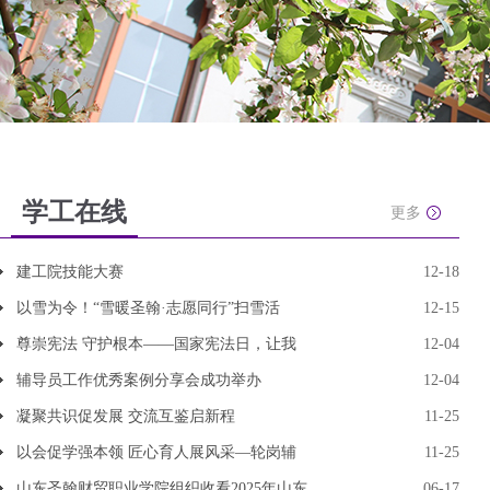
学工在线
更多
建工院技能大赛
12-18
以雪为令！“雪暖圣翰·志愿同行”扫雪活
12-15
尊崇宪法 守护根本——国家宪法日，让我
12-04
辅导员工作优秀案例分享会成功举办
12-04
凝聚共识促发展 交流互鉴启新程
11-25
以会促学强本领 匠心育人展风采—轮岗辅
11-25
山东圣翰财贸职业学院组织收看2025年山东
06-17