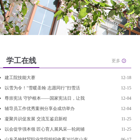
学工在线
更多
建工院技能大赛
12-18
以雪为令！“雪暖圣翰·志愿同行”扫雪活
12-15
尊崇宪法 守护根本——国家宪法日，让我
12-04
辅导员工作优秀案例分享会成功举办
12-04
凝聚共识促发展 交流互鉴启新程
11-25
以会促学强本领 匠心育人展风采—轮岗辅
11-25
山东圣翰财贸职业学院组织收看2025年山东
06-17