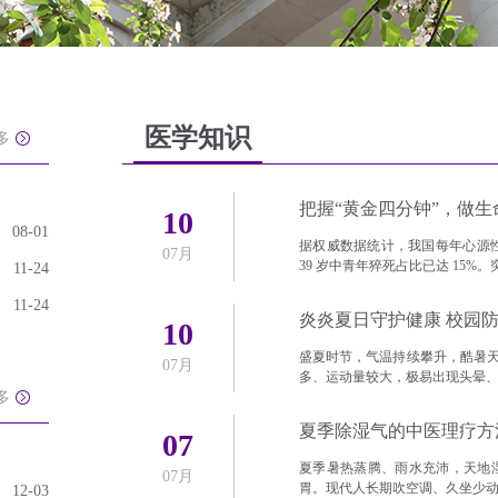
医学知识
多
把握“黄金四分钟”，做
10
08-01
据权威数据统计，我国每年心源性猝死
07月
39 岁中青年猝死占比已达 15%
11-24
11-24
炎炎夏日守护健康 校园
10
盛夏时节，气温持续攀升，酷暑
07月
多、运动量较大，极易出现头晕
多
夏季除湿气的中医理疗方
07
夏季暑热蒸腾、雨水充沛，天地
07月
胃。现代人长期吹空调、久坐少
12-03