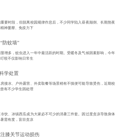
的重要时段，但脱离校园规律作息后，不少同学陷入昼夜颠倒、长期熬夜
、精神萎靡、免疫力下
“防蚊墙”
明显增多，蚊虫进入一年中最活跃的时期。受暖冬及气候因素影响，今年
子叮咬不仅影响日常生
科学处置
水房接水、户外露营、外卖取餐等场景稍有不慎便可能导致烫伤，近期校
也曾有不少学生因处理
、冷饮、冰镇西瓜成为大家必不可少的消暑三件套。因过度贪凉导致身体
消暑需有度，盲目贪凉
关注膝关节运动损伤