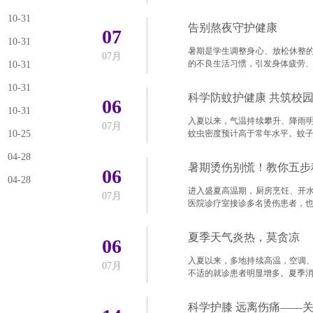
10-31
告别熬夜守护健康
07
10-31
暑期是学生调整身心、放松休整
07月
的不良生活习惯，引发身体疲劳
10-31
10-31
科学防蚊护健康 共筑校园
06
10-31
入夏以来，气温持续攀升、降雨
07月
10-25
蚊虫密度预计高于常年水平。蚊
04-28
暑期烫伤别慌！教你五步
06
04-28
进入盛夏高温期，厨房烹饪、开
07月
医院诊疗室接诊多名烫伤患者，
夏季天气炎热，莫贪凉
06
入夏以来，多地持续高温，空调
07月
不适的就诊患者明显增多。夏季
科学护膝 远离伤痛——