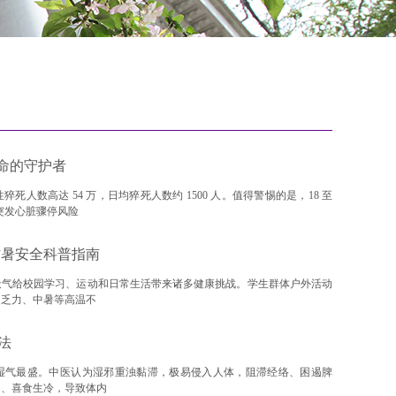
生命的守护者
人数高达 54 万，日均猝死人数约 1500 人。值得警惕的是，18 至
。突发心脏骤停风险
防暑安全科普指南
天气给校园学习、运动和日常生活带来诸多健康挑战。学生群体户外活动
、乏力、中暑等高温不
法
湿气最盛。中医认为湿邪重浊黏滞，极易侵入人体，阻滞经络、困遏脾
动、喜食生冷，导致体内