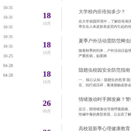
10-31
大学校内疥疮知多少？
18
10-31
在大学校园环境中，了解疥疮相关
10月
寄生在人体皮肤表皮层内引起的
10-31
10-31
夏季户外活动需防范蜱虫
18
10-31
随着秋季的到来，户外活动日益
10月
10-25
严重疾病，如莱姆
04-28
隐翅虫校园安全防范指南
18
04-28
一、核心认知：隐翅虫的危害 隐
10月
压、拍打或压碎，毒液接触皮肤
情绪激动时手脚发麻？警
26
近日，因情绪激动导致呼吸困难
09月
性碱中毒的典型表现，公众应了
高校迎新季心理健康教育