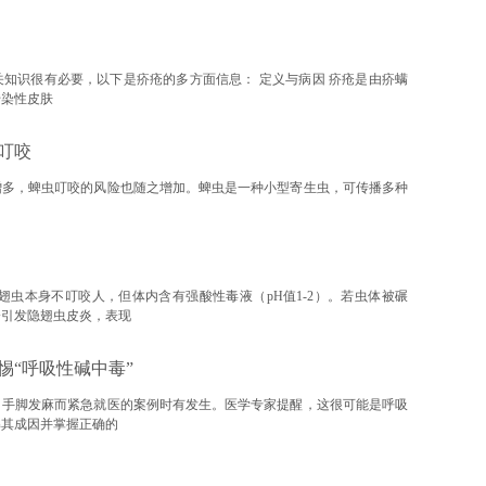
知识很有必要，以下是疥疮的多方面信息： 定义与病因 疥疮是由疥螨
传染性皮肤
叮咬
增多，蜱虫叮咬的风险也随之增加。蜱虫是一种小型寄生虫，可传播多种
翅虫本身不叮咬人，但体内含有强酸性毒液（pH值1-2）。若虫体被碾
会引发隐翅虫皮炎，表现
惕“呼吸性碱中毒”
、手脚发麻而紧急就医的案例时有发生。医学专家提醒，这很可能是呼吸
解其成因并掌握正确的